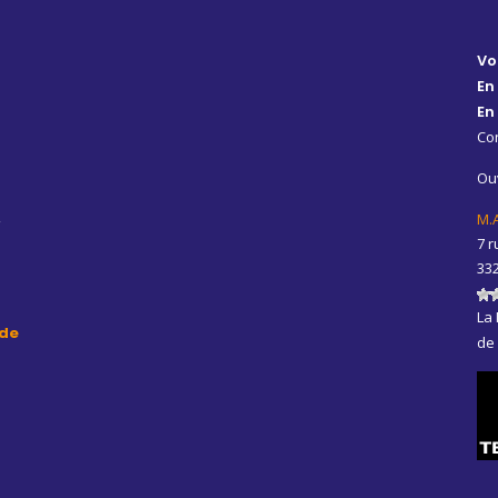
Vo
En
En
Con
Ouv
,
M.
7 r
33
La 
de
de