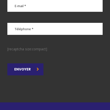
[recaptcha size:compact]
ENVOYER