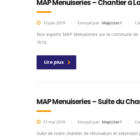
MAP Menuiseries – Chantier à 
13 juin 2019
Envoyé par :
MapUser1
Ca
Nos experts MAP Menuiseries sur la commune de La
7016.
Lire plus
MAP Menuiseries – Suite du Cha
31 mai 2019
Envoyé par :
MapUser1
Ca
Suite de notre chantier de rénovation et extensi