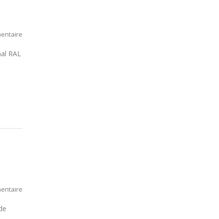
entaire
nal RAL
entaire
de