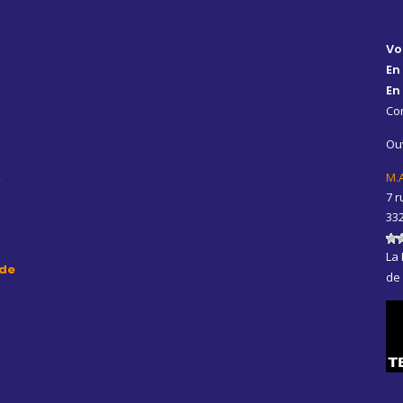
Vo
En
En
Con
Ouv
,
M.
7 r
33
La 
de
de