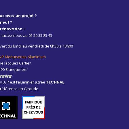
us avez un projet ?
 neuf ?
 rénovation ?
tactez-nous au 05 56 35 85 43
ert du lundi au vendredi de 8h30 à 18h00
A.P Menuiseries Aluminium
ue Jacques Cartier
290 Blanquefort
M.A.P est l’aluminier agréé
TECHNAL
 référence en Gironde.