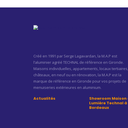
Créé en 1991 par Serge Lagavardan, la M.A.P est
l’aluminier agréé TECHNAL de référence en Gironde.
Maisons individuelles, appartements, locaux tertiaires
châteaux, en neuf ou en rénovation, la M.A.P est la
marque de référence en Gironde pour vos projets de
menuiseries extérieures en aluminium.
Actualités
Showroom Maison 
Lumière Technal à
Bordeaux