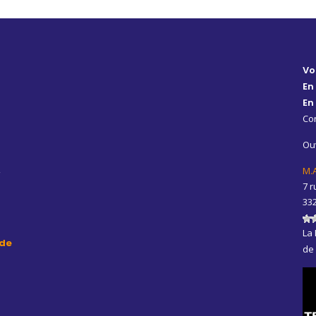
Vo
En
En
Con
Ouv
,
M.
7 r
33
La 
de
de