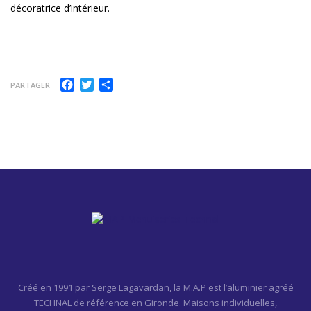
décoratrice d’intérieur.
Facebook
Twitter
Partager
PARTAGER
Créé en 1991 par Serge Lagavardan, la M.A.P est l’aluminier agréé
TECHNAL de référence en Gironde. Maisons individuelles,