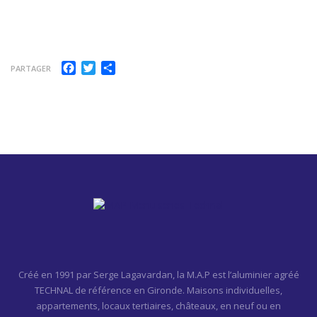
Facebook
Twitter
Partager
PARTAGER
Créé en 1991 par Serge Lagavardan, la M.A.P est l’aluminier agréé
TECHNAL de référence en Gironde. Maisons individuelles,
appartements, locaux tertiaires, châteaux, en neuf ou en