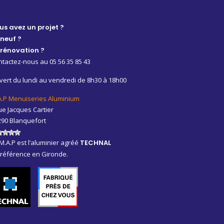
us avez un projet ?
 neuf ?
 rénovation ?
tactez-nous au 05 56 35 85 43
ert du lundi au vendredi de 8h30 à 18h00
A.P Menuiseries Aluminium
ue Jacques Cartier
290 Blanquefort
M.A.P est l’aluminier agréé
TECHNAL
 référence en Gironde.