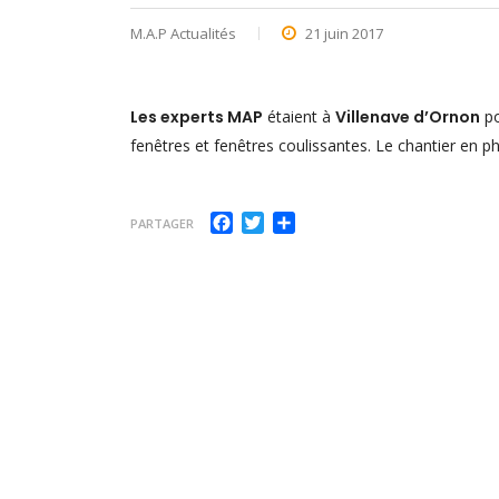
M.A.P Actualités
21 juin 2017
Les experts MAP
étaient à
Villenave d’Ornon
po
fenêtres et fenêtres coulissantes. Le chantier en p
Facebook
Twitter
Partager
PARTAGER