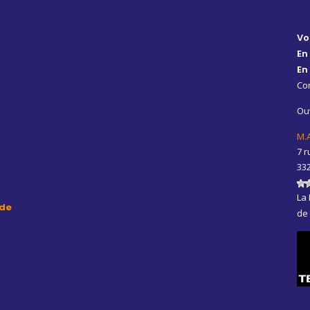
Vo
En
En
Con
Ouv
,
M.
7 r
33
La 
de
de