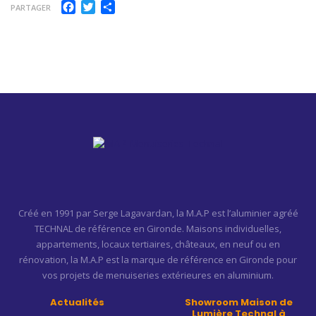
Facebook
Twitter
Partager
PARTAGER
Créé en 1991 par Serge Lagavardan, la M.A.P est l’aluminier agréé
TECHNAL de référence en Gironde. Maisons individuelles,
appartements, locaux tertiaires, châteaux, en neuf ou en
rénovation, la M.A.P est la marque de référence en Gironde pour
vos projets de menuiseries extérieures en aluminium.
Actualités
Showroom Maison de
Lumière Technal à