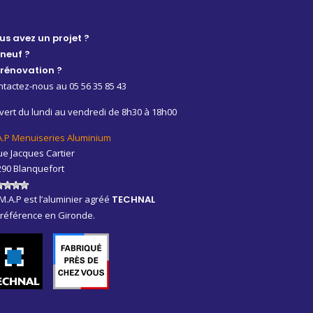
us avez un projet ?
 neuf ?
 rénovation ?
tactez-nous au 05 56 35 85 43
ert du lundi au vendredi de 8h30 à 18h00
A.P Menuiseries Aluminium
ue Jacques Cartier
290 Blanquefort
M.A.P est l’aluminier agréé
TECHNAL
 référence en Gironde.