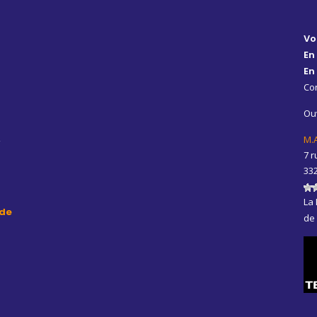
Vo
En
En
Con
Ouv
,
M.
7 r
33
La 
de
de