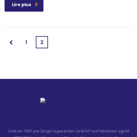
Lire plus
1
2
Créé en 1991 par Serge Lagavardan, la M.A.P est l’aluminier agréé