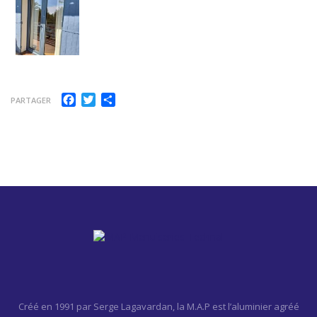
Facebook
Twitter
Partager
PARTAGER
Créé en 1991 par Serge Lagavardan, la M.A.P est l’aluminier agréé