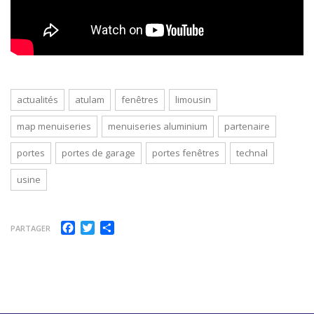
actualités
atulam
fenêtres
limousin
map menuiseries
menuiseries aluminium
partenaire
portes
portes de garage
portes fenêtres
technal
usine
Facebook
Twitter
Partager
PARTAGER