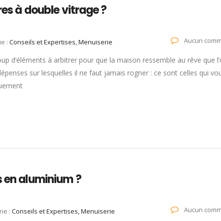
res à double vitrage ?
Aucun comm
ie :
Conseils et Expertises, Menuiserie
coup d’éléments à arbitrer pour que la maison ressemble au rêve que l
dépenses sur lesquelles il ne faut jamais rogner : ce sont celles qui vo
iquement
s en aluminium ?
Aucun comm
ie :
Conseils et Expertises, Menuiserie