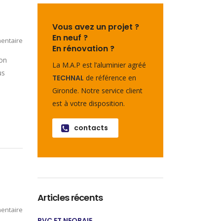
Vous avez un projet ?
En neuf ?
entaire
En rénovation ?
’on
La M.A.P est l’aluminier agréé
us
TECHNAL
de référence en
Gironde. Notre service client
est à votre disposition.
contacts
Articles récents
entaire
PVC ET NEOBAIE