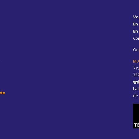
Vo
En
En
Con
Ouv
,
M.
7 r
33
La 
de
de